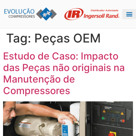
Tag:
Peças OEM
Estudo de Caso: Impacto
das Peças não originais na
Manutenção de
Compressores