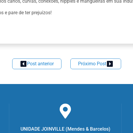
os canos, curvas, conexões, nipples e mangueiras em sua indúst
 e pare de ter prejuízos!
Post anterior
Próximo Post
UNIDADE JOINVILLE (M
endes & Barcelos
)